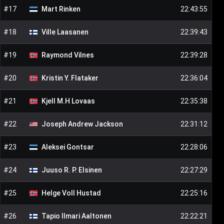
#
17
Mart
Rinken
22:43:55
#
18
Ville
Laasanen
22:39:43
#
19
Raymond
Vilnes
22:39:28
#
20
Kristin Y.
Flataker
22:36:04
#
21
Kjell M.H
Lovaas
22:35:38
#
22
Joseph Andrew
Jackson
22:31:12
#
23
Aleksei
Gontsar
22:28:06
#
24
Juuso R. P.
Elsinen
22:27:29
#
25
Helge Voll
Hustad
22:25:16
#
26
Tapio Ilmari
Aaltonen
22:22:21