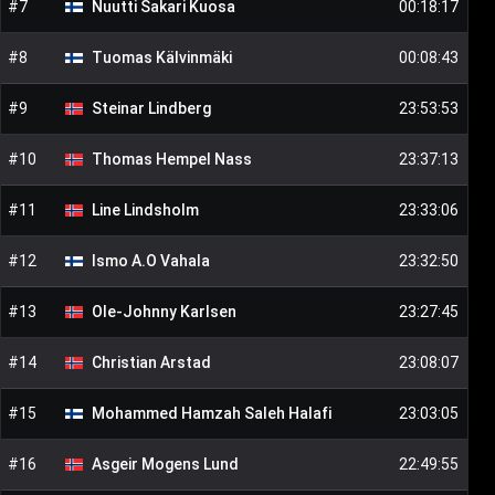
#
7
Nuutti Sakari
Kuosa
00:18:17
#
8
Tuomas
Kälvinmäki
00:08:43
#
9
Steinar
Lindberg
23:53:53
#
10
Thomas Hempel
Nass
23:37:13
#
11
Line
Lindsholm
23:33:06
#
12
Ismo A.O
Vahala
23:32:50
#
13
Ole-Johnny
Karlsen
23:27:45
#
14
Christian
Arstad
23:08:07
#
15
Mohammed Hamzah Saleh
Halafi
23:03:05
#
16
Asgeir Mogens
Lund
22:49:55