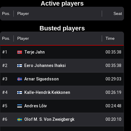
Active players
Pos.
Player
Seat
Busted players
Pos.
Player
Time
#
1
Terje
Jahn
00:35:38
#
2
Eero Johannes
Ihaksi
00:35:38
#
3
Arnar
Siguedsson
00:29:03
#
4
Kalle-Hendrik
Kekkonen
00:26:19
#
5
Andres
Lõiv
00:24:48
#
6
Olof M. S.
Von Zweigbergk
00:20:10