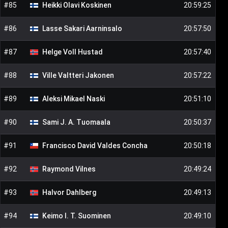
#
85
Heikki Olavi
Koskinen
20:59:25
#
86
Lasse Sakari
Aarninsalo
20:57:50
#
87
Helge Voll
Hustad
20:57:40
#
88
Ville Valtteri
Jakonen
20:57:22
#
89
Aleksi Mikael
Naski
20:51:10
#
90
Sami J. A.
Tuomaala
20:50:37
#
91
Francisco David
Valdes Concha
20:50:18
#
92
Raymond
Vilnes
20:49:24
#
93
Halvor
Dahlberg
20:49:13
#
94
Keimo I. T.
Suominen
20:49:10