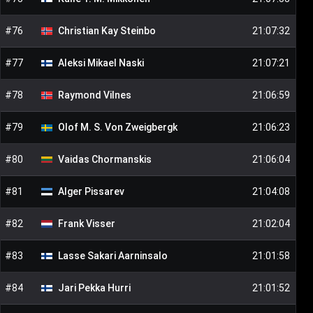
#
76
Christian Kay
Steinbo
21:07:32
#
77
Aleksi Mikael
Naski
21:07:21
#
78
Raymond
Vilnes
21:06:59
#
79
Olof M. S.
Von Zweigbergk
21:06:23
#
80
Vaidas
Chormanskis
21:06:04
#
81
Alger
Pissarev
21:04:08
#
82
Frank
Visser
21:02:04
#
83
Lasse Sakari
Aarninsalo
21:01:58
#
84
Jari Pekka
Hurri
21:01:52