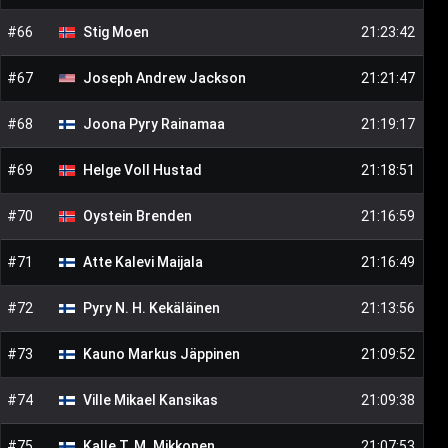
#
66
Stig
Moen
21:23:42
#
67
Joseph Andrew
Jackson
21:21:47
#
68
Joona Pyry
Rainamaa
21:19:17
#
69
Helge Voll
Hustad
21:18:51
#
70
Oystein
Brenden
21:16:59
#
71
Atte Kalevi
Maijala
21:16:49
#
72
Pyry N. H.
Kekäläinen
21:13:56
#
73
Kauno Markus
Jäppinen
21:09:52
#
74
Ville Mikael
Kansikas
21:09:38
#
75
Kalle T. M.
Mikkonen
21:07:53