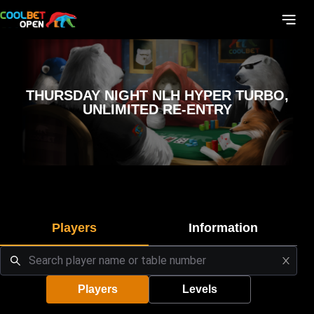
THURSDAY NIGHT NLH HYPER TURBO,
UNLIMITED RE-ENTRY
Players
Information
Players
Levels