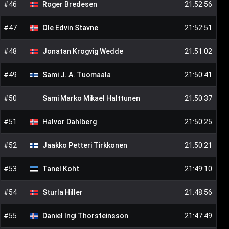
#
46
Roger
Bredesen
21:52:56
#
47
Ole Edvin
Stavne
21:52:51
#
48
Jonatan Krogvig
Wedde
21:51:02
#
49
Sami J. A.
Tuomaala
21:50:41
#
50
Sami Marko Mikael
Halttunen
21:50:37
#
51
Halvor
Dahlberg
21:50:25
#
52
Jaakko Petteri
Tirkkonen
21:50:21
#
53
Tanel
Koht
21:49:10
#
54
Sturla
Hiller
21:48:56
#
55
Daniel Ingi
Thorsteinsson
21:47:49