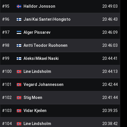
#
95
Halldor
Jonsson
20:49:03
#
96
Jani Kai Santeri
Hongisto
20:46:43
#
97
Alger
Pissarev
20:46:09
#
98
Antti Teodor
Ruohonen
20:46:03
#
99
Aleksi Mikael
Naski
20:44:41
#
100
Line
Lindsholm
20:44:13
#
101
Vegard
Johannessen
20:42:44
#
102
Stig
Moen
20:41:44
#
103
Vidar
Kjeilen
20:39:35
#
104
Line
Lindsholm
20:38:42