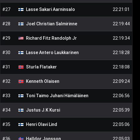
#
27
Lasse Sakari
Aarninsalo
22:21:01
#
28
Joel Christian
Salmirinne
22:19:44
#
29
Richard Fitz
Randolph Jr
22:19:34
#
30
Lasse Antero
Laukkarinen
22:18:28
#
31
Sturla
Flataker
22:18:08
#
32
Kenneth
Olaisen
22:09:24
#
33
Toni Taimo Juhani
Hämäläinen
22:06:56
#
34
Justus J.K
Kursi
22:05:39
#
35
Henri Olavi
Lind
22:05:06
#
36
Halldor
Jonsson
22:05:03