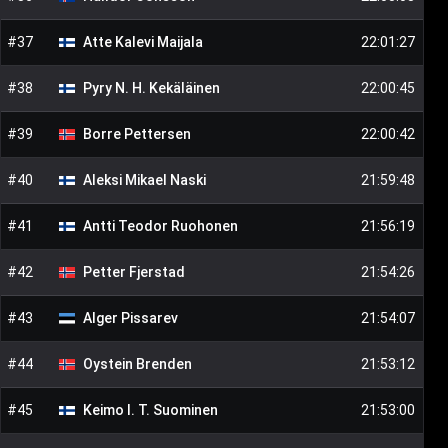
#
37
Atte Kalevi
Maijala
22:01:27
#
38
Pyry N. H.
Kekäläinen
22:00:45
#
39
Borre
Pettersen
22:00:42
#
40
Aleksi Mikael
Naski
21:59:48
#
41
Antti Teodor
Ruohonen
21:56:19
#
42
Petter
Fjerstad
21:54:26
#
43
Alger
Pissarev
21:54:07
#
44
Oystein
Brenden
21:53:12
#
45
Keimo I. T.
Suominen
21:53:00