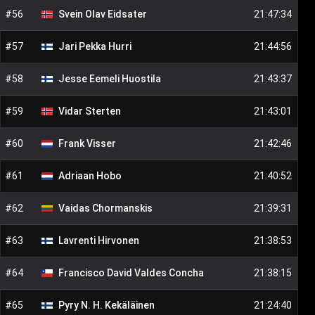
#
56
Svein Olav
Eidsater
21:47:34
#
57
Jari Pekka
Hurri
21:44:56
#
58
Jesse Eemeli
Huostila
21:43:37
#
59
Vidar
Sterten
21:43:01
#
60
Frank
Visser
21:42:46
#
61
Adriaan
Hobo
21:40:52
#
62
Vaidas
Chormanskis
21:39:31
#
63
Lavrenti
Hirvonen
21:38:53
#
64
Francisco David
Valdes Concha
21:38:15
#
65
Pyry N. H.
Kekäläinen
21:24:40