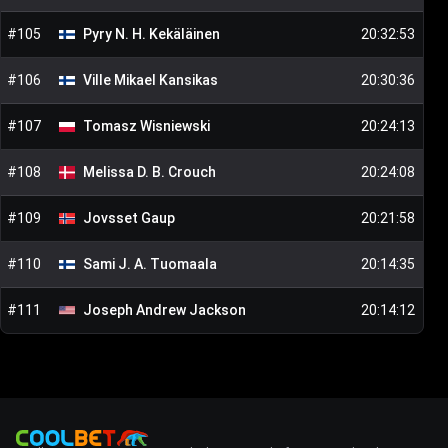
#
105
Pyry N. H.
Kekäläinen
20:32:53
#
106
Ville Mikael
Kansikas
20:30:36
#
107
Tomasz
Wisniewski
20:24:13
#
108
Melissa D. B.
Crouch
20:24:08
#
109
Jovsset
Gaup
20:21:58
#
110
Sami J. A.
Tuomaala
20:14:35
#
111
Joseph Andrew
Jackson
20:14:12